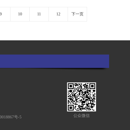
9
10
11
12
下一页
公众微信
018867号-5