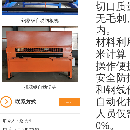
切口质
无毛刺
钢格板自动切板机
内。
材料利
米计算
操作便
安全防
和钢线
扭花钢自动切头
自动化
联系方式
more +
人员仅
联系人：赵 先生
0%。
电话：0535-8122692