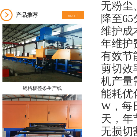
无粉尘
产品推荐
降至6
more +
维护成
年维护
有效节
剪切效
机产量
钢格板整条生产线
能耗优
W，每
天，年节
无损切